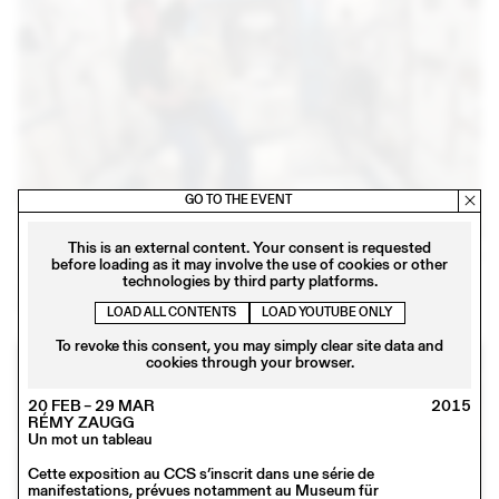
GO TO THE EVENT
This is an external content. Your consent is requested
23 JUN
2023
before loading as it may involve the use of cookies or other
ANDREAS VOGLER ET EMANUELE COCCIA EN
technologies by third party platforms.
CONVERSATION AVEC CHARLOTTE POUPON
Penser l’intérieur quand l’extérieur n’existe pas?
LOAD ALL CONTENTS
LOAD YOUTUBE ONLY
To revoke this consent, you may simply clear site data and
cookies through your browser.
20 FEB – 29 MAR
2015
RÉMY ZAUGG
Un mot un tableau
Cette exposition au CCS s’inscrit dans une série de
manifestations, prévues notamment au Museum für