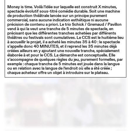
Money is time. Voilà l’idée sur laquelle est construit X minutes,
spectacle évolutif sous-titré comédie durable. Soit une machine
de production théâtrale lancée sur un principe purement
commercial, sans aucune indication esthétique ni aucune
précision de contenu a priori. Le trio Schick / Gremaud / Pavillon
vend à qui la veut une tranche de 5 minutes de spectacle, en
16 – 17 MAY
2023
précisant que les différentes tranches achetées par différents
AQUATIC DEVOLUTIONS: A BIO-FOOD DINNER IN
théâtres ou festivals sont cumulatives. Le CCS est le huitième lieu
CONTRAPUNTAL SPECULATIONS
à accueillir le projet, il a acheté les minutes 35 à 40 : le spectacle
Un dîner performance conçu par Maya Minder & Groupe TETI
s’appelle donc 40 MINUTES, et il reprend les 35 minutes déjà
(Gabriel Gee & Anne-Laure Franchette)
créées ailleurs en y ajoutant une nouvelle tranche, spécialement
élaborée à et pour le CCS. La démarche est conceptuelle. Elle
s’accompagne de quelques règles du jeu, purement formelles, par
exemple : chaque tranche de 5 minutes est jouée dans la langue
ou en relation avec la langue de l’endroit où elle a été créée ;
chaque acheteur offre un objet à introduire sur le plateau.