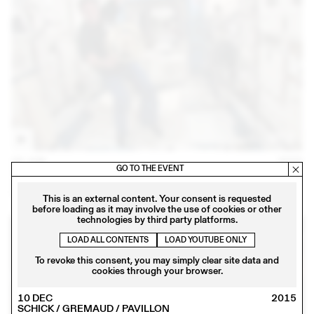
23 JUN
2023
GO TO THE EVENT
ANDREAS VOGLER ET EMANUELE COCCIA EN
CONVERSATION AVEC CHARLOTTE POUPON
Penser l’intérieur quand l’extérieur n’existe pas?
This is an external content. Your consent is requested
before loading as it may involve the use of cookies or other
technologies by third party platforms.
LOAD ALL CONTENTS
LOAD YOUTUBE ONLY
To revoke this consent, you may simply clear site data and
cookies through your browser.
10 DEC
2015
SCHICK / GREMAUD / PAVILLON