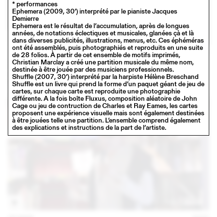
* performances
Ephemera (2009, 30’) interprété par le pianiste Jacques
Demierre
Ephemera est le résultat de l’accumulation, après de longues
années, de notations éclectiques et musicales, glanées çà et là
dans diverses publicités, illustrations, menus, etc. Ces éphéméras
ont été assemblés, puis photographiés et reproduits en une suite
16 – 17 MAY
2023
de 28 folios. À partir de cet ensemble de motifs imprimés,
AQUATIC DEVOLUTIONS: A BIO-FOOD DINNER IN
Christian Marclay a créé une partition musicale du même nom,
CONTRAPUNTAL SPECULATIONS
destinée à être jouée par des musiciens professionnels.
Un dîner performance conçu par Maya Minder & Groupe TETI
Shuffle (2007, 30’) interprété par la harpiste Hélène Breschand
(Gabriel Gee & Anne-Laure Franchette)
Shuffle est un livre qui prend la forme d’un paquet géant de jeu de
cartes, sur chaque carte est reproduite une photographie
différente. A la fois boîte Fluxus, composition aléatoire de John
Cage ou jeu de contruction de Charles et Ray Eames, les cartes
proposent une expérience visuelle mais sont également destinées
à être jouées telle une partition. L’ensemble comprend également
des explications et instructions de la part de l’artiste.