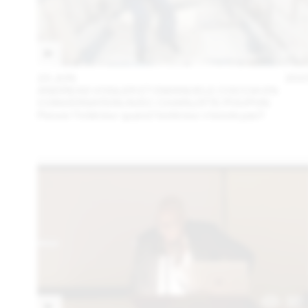
23 JUN
202
ANDREAS VOGLER ET EMANUELE COCCIA EN
CONVERSATION AVEC CHARLOTTE POUPON
Penser l’intérieur quand l’extérieur n’existe pas?