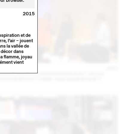
our browser.
2015
nspiration et de
re, l’air – jouent
ns la vallée de
e décor dans
 la flamme, joyau
ément vient
14 – 16 SEP
2023
MARA DANZ EN CONVERSATION AVEC CÉCILE
FEILCHENFELDT (THINK TANK MAISON SHIFT)