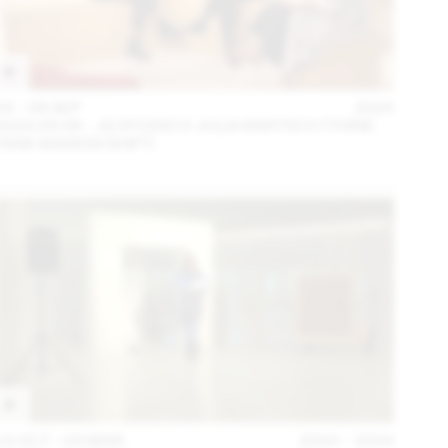
04 – 08 SEP
2024
2024.09.06 - JG STUDIO X JULIA BARTSCH (THINK
TANK MAISON SHIFT)
14 OCT – 03 MAR
2023 – 2024