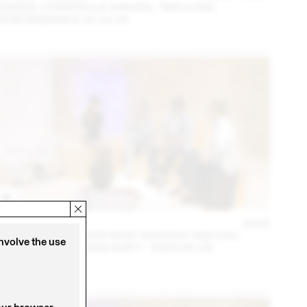
DAVIDE-CHRISTELLE SANVEE, *MECCNA*,
PERFORMANCE 23.10.23
14 – 16 SEP
2023
NINA JAUN & DIMITRI REIST INVITENT KIM HOU
involve the use
(THINK TANK MAISON SHIFT - 2023.09.15)