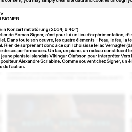
his consent, you may simply clear site data and cookies through y
OV
 SIGNER
 Ein Konzert mit Störung (2014, 8’40’’)
telier de Roman Signer, c’est pour lui un lieu d’expérimentation, d’i
el. Dans toute son oeuvre, les quatre éléments – l’eau, le feu, la ter
l. Rien de surprenant donc à ce qu’il choisisse le lac Vernagter (da
e de ses performances. Un lac, un piano, un radeau constituent l
e jeune pianiste islandais Víkingur Ólafsson pour interpréter Vers
positeur Alexandre Scriabine. Comme souvent chez Signer, un él
s de l’action.
3
14 – 16 SEP
2023
C
LARMA STUDIO EN CONVERSATION AVEC
EMMANUELLE KHANH (THINK TANK MAISON SHIFT)