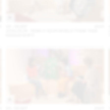
4
04 – 08 SEP
2024
2024.09.06 - REMO X AZUR WORLD (THINK TANK
MAISON SHIFT)
4
04 – 08 SEP
2024