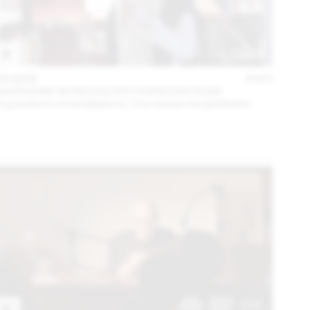
06 MAR
2023
MARIANNE BURKHALTER CHRISTIAN SUMI
Expositions et installations. Une recherche éphémère