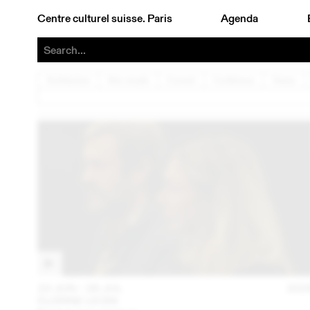
Centre culturel suisse. Paris
Agenda
Architecture
Arts visuels
Concert
Conférence
Danse
23 JUN – 26 JUL
202
FLORINE LEONI