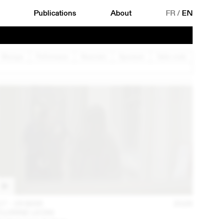
Publications
About
FR
/
EN
Musique
Performance
Rencontre
Spectacle
Table ronde
27 – 29 MAR
2026
FLORINE LEONI