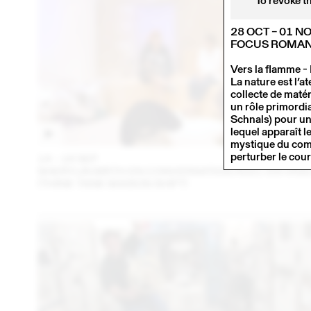
To revoke t
28 OCT – 01 N
FOCUS ROMAN
Vers la flamme -
La nature est l’a
collecte de matéri
un rôle primordia
Schnals) pour un
lequel apparaît l
mystique du com
perturber le cour
14 – 16 SEP
202
SHERYLIN BIRTH EN CONVERSATION AVEC EN VRA
(THINK TANK MAISON SHIFT)