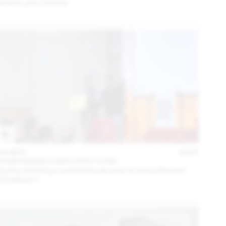
évoluer pour évoluer
06 MAY
2025
SYMPOSIUM D'ARCHITECTURE
Quelle esthétique architecturale avec le réchauffement
climatique ?