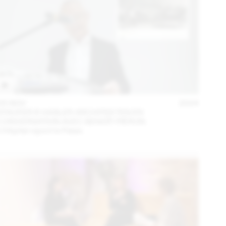
05 NOV
2024
STAUFER & HASLER ARCHITEKTEN EN
CONVERSATION AVEC BENOÎT PIÉRON
L’Hôpital rejoint le Palais