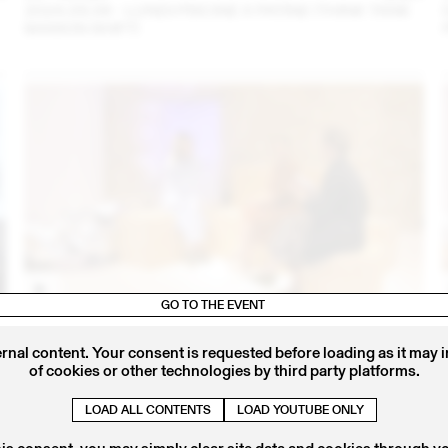
2024.09.06 - LUNDI PISCINE X PATINE (THINK TANK
MAISON SHIFT)
GO TO THE EVENT
4
14 – 16 SEP
2023
IRIS DELRUBY RUPRECHT EN CONVERSATION AVEC
ernal content. Your consent is requested before loading as it may 
CALLA HAYNES (THINK TANK MAISON SHIFT -
of cookies or other technologies by third party platforms.
2023.09.16)
LOAD ALL CONTENTS
LOAD YOUTUBE ONLY