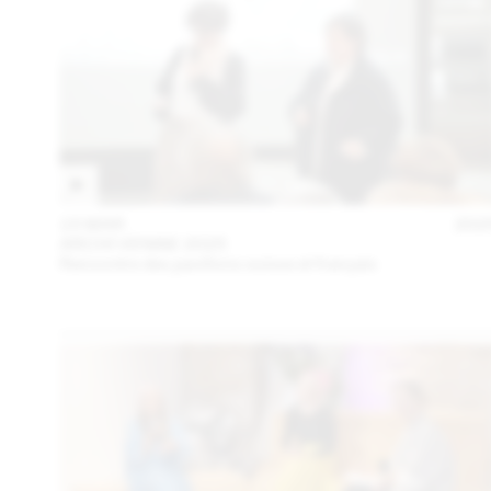
15 MAR
202
ARCHI VENISE 2025
Rencontre des pavillons suisse et français