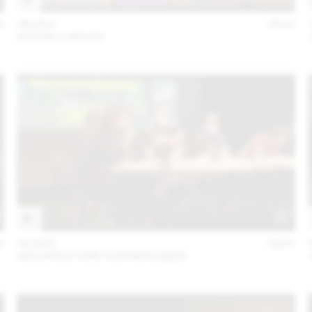
3
06 DEC
2022
KUENG CAPUTO
2
02 DEC
2021
ARCHITECTURE FOR REFUGEES