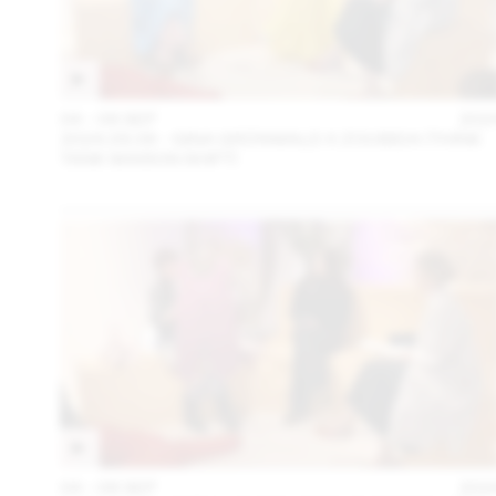
04 – 08 SEP
202
2024.09.06 - GINA GRÜNWALD X ZOUBIDA (THINK
TANK MAISON SHIFT)
04 – 08 SEP
202