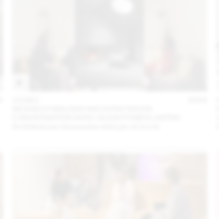
5
10 DEC
2024
NICKISCH WALDER ARCHITEKTEN EN
CONVERSATION AVEC OLIVIA FUNES LASTRA
Architectures minuscules entre jeu et survie