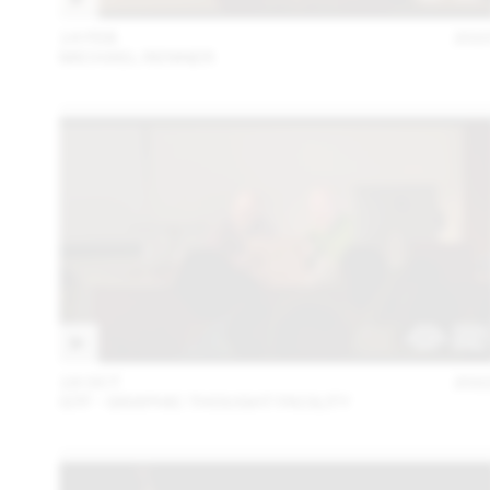
14 FEB
202
MICHAEL RENNER
18 OCT
202
GTF - GRAPHIC THOUGHT FACILITY