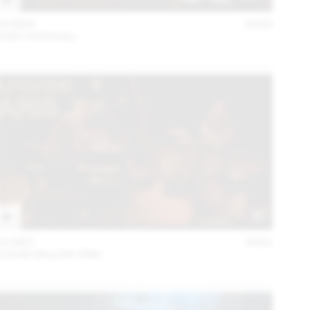
15 NOV
2022
JOST HOCHULI
01 DEC
2021
COLIN VALLON TRIO