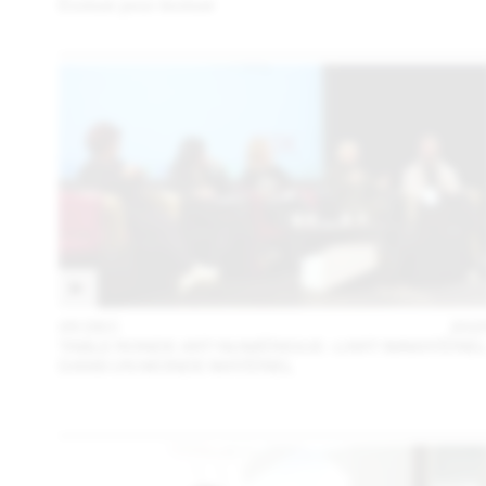
Évoluer pour évoluer
05 DEC
202
TABLE RONDE ART NUMÉRIQUE : L’ART IMMATÉRIE
DANS UN MONDE MATÉRIEL