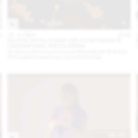
3
16 – 17 MAY
2023
AQUATIC DEVOLUTIONS: A BIO-FOOD DINNER IN
CONTRAPUNTAL SPECULATIONS
Un dîner performance conçu par Maya Minder & Groupe
TETI (Gabriel Gee & Anne-Laure Franchette)