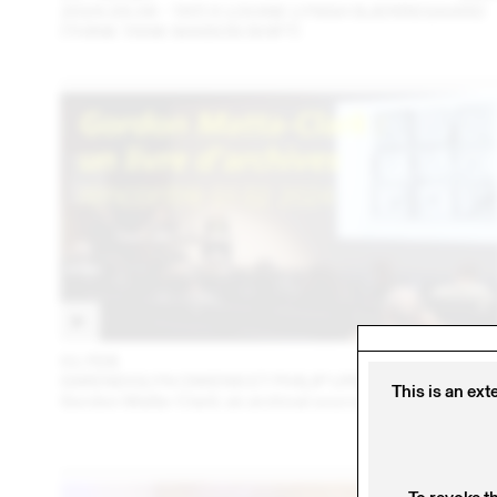
2024.09.06 - TATI X LOUISE LYNGH BJERREGAARD
(THINK TANK MAISON SHIFT)
01 FEB
202
GWENDOLYN OWENS ET PHILIP URSPRUNG
This is an ext
Gordon Matta-Clark: an archival sourcebook