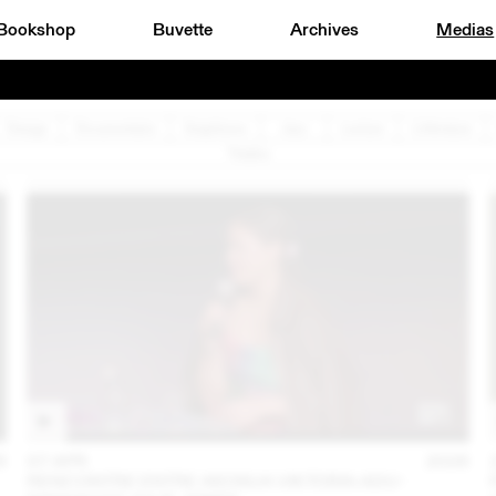
Bookshop
Buvette
Archives
Medias
Design
Documentaire
Graphisme
Jazz
Lecture
Littérature
Théâtre
6
07 APR
2026
RENCONTRE ENTRE AKOSUA VIKTORIA ADU-