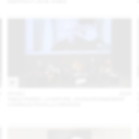
SANYAH ET JULIE JONES
5
05 DEC
2025
L
TABLE RONDE : LA NATURE, UN ENVIRONNEMENT
UTOPIQUE POUR LA CRÉATION