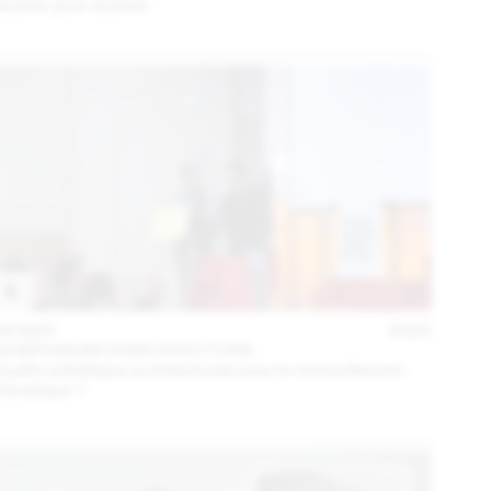
évoluer pour évoluer
06 MAY
2025
SYMPOSIUM D'ARCHITECTURE
Quelle esthétique architecturale avec le réchauffement
climatique ?