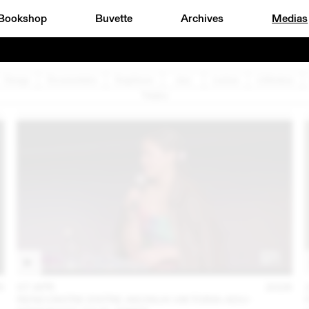
Bookshop
Buvette
Archives
Medias
Design
Documentaire
Graphisme
Jazz
Lecture
Littérature
Théâtre
6
07 APR
2026
RENCONTRE ENTRE AKOSUA VIKTORIA ADU-