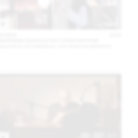
06 MAR
2023
MARIANNE BURKHALTER CHRISTIAN SUMI
Expositions et installations. Une recherche éphémère