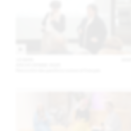
15 MAR
202
ARCHI VENISE 2025
Rencontre des pavillons suisse et français