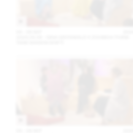
04 – 08 SEP
202
2024.09.06 - GINA GRÜNWALD X ZOUBIDA (THINK
TANK MAISON SHIFT)
04 – 08 SEP
202