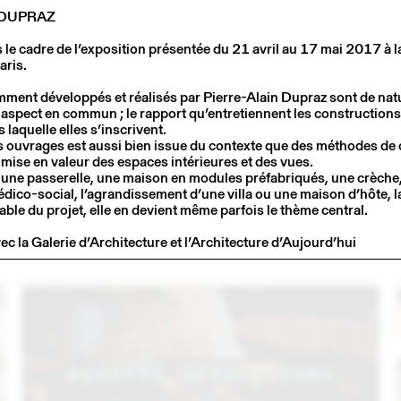
 DUPRAZ
le cadre de l’exposition présentée du 21 avril au 17 mai 2017 à l
aris.
mment développés et réalisés par Pierre-Alain Dupraz sont de nat
 aspect en commun ; le rapport qu’entretiennent les constructions
laquelle elles s’inscrivent.
es ouvrages est aussi bien issue du contexte que des méthodes de
 mise en valeur des espaces intérieures et des vues.
 une passerelle, une maison en modules préfabriqués, une crèche,
dico-social, l’agrandissement d’une villa ou une maison d’hôte, 
3
14 – 16 SEP
2023
iable du projet, elle en devient même parfois le thème central.
C
LARMA STUDIO EN CONVERSATION AVEC
EMMANUELLE KHANH (THINK TANK MAISON SHIFT)
ec la Galerie d’Architecture et l’Architecture d’Aujourd’hui