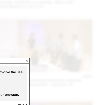
DAVIDE-CHRISTELLE SANVEE, *MECCNA*,
PERFORMANCE 23.10.23
involve the use
14 – 16 SEP
2023
NINA JAUN & DIMITRI REIST INVITENT KIM HOU
(THINK TANK MAISON SHIFT - 2023.09.15)
our browser.