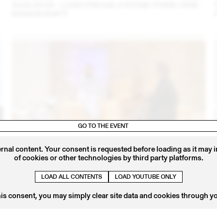
2024.09.06 - LUNDI PISCINE X PATINE (THINK TANK
MAISON SHIFT)
GO TO THE EVENT
ernal content. Your consent is requested before loading as it may 
4
14 – 16 SEP
2023
of cookies or other technologies by third party platforms.
IRIS DELRUBY RUPRECHT EN CONVERSATION AVEC
CALLA HAYNES (THINK TANK MAISON SHIFT -
LOAD ALL CONTENTS
LOAD YOUTUBE ONLY
2023.09.16)
his consent, you may simply clear site data and cookies through y