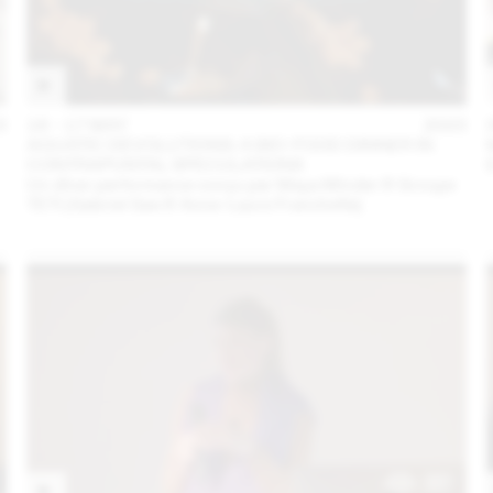
3
16 – 17 MAY
2023
AQUATIC DEVOLUTIONS: A BIO-FOOD DINNER IN
CONTRAPUNTAL SPECULATIONS
Un dîner performance conçu par Maya Minder & Groupe
TETI (Gabriel Gee & Anne-Laure Franchette)