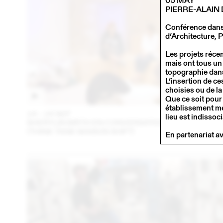
05 MAY
PIERRE-ALAIN
Conférence dans 
d’Architecture, P
Les projets réce
mais ont tous un
topographie dans 
L’insertion de c
choisies ou de la
Que ce soit pour
établissement mé
14 – 16 SEP
202
lieu est indissoc
SHERYLIN BIRTH EN CONVERSATION AVEC EN VRA
(THINK TANK MAISON SHIFT)
En partenariat av