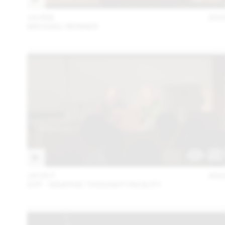
14 FEB
202
MICHAEL RENNER
18 OCT
202
GTF - GRAPHIC THOUGHT FACILITY