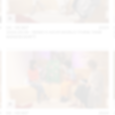
4
04 – 08 SEP
2024
2024.09.06 - REMO X AZUR WORLD (THINK TANK
MAISON SHIFT)
4
04 – 08 SEP
2024