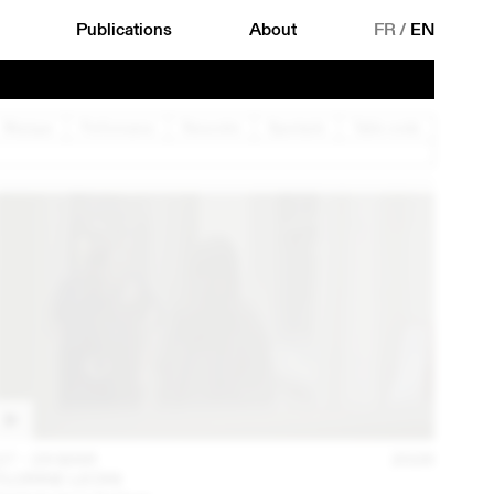
Publications
About
FR
/
EN
Musique
Performance
Rencontre
Spectacle
Table ronde
27 – 29 MAR
2026
FLORINE LEONI