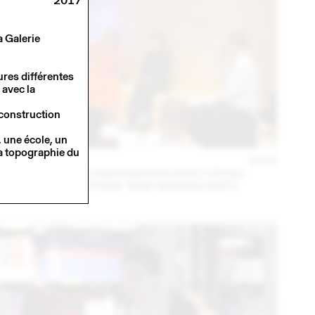
2017
a Galerie
ures différentes
 avec la
 construction
 une école, un
la topographie du
14 – 16 SEP
2023
MARA DANZ EN CONVERSATION AVEC CÉCILE
FEILCHENFELDT (THINK TANK MAISON SHIFT)