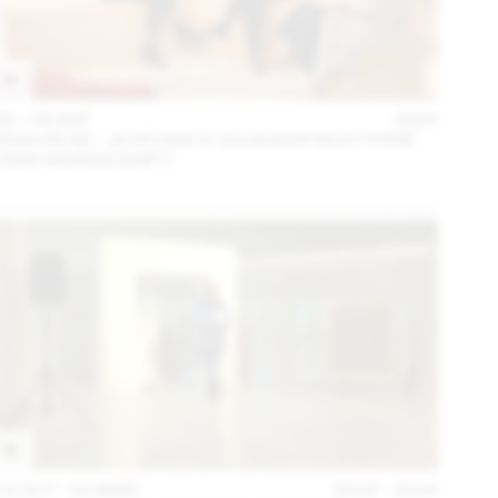
04 – 08 SEP
2024
2024.09.06 - JG STUDIO X JULIA BARTSCH (THINK
TANK MAISON SHIFT)
14 OCT – 03 MAR
2023 – 2024