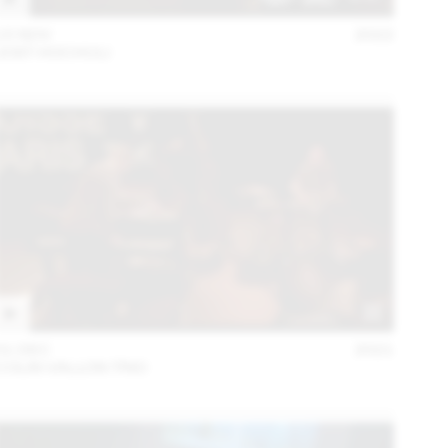
15 NOV
2022
JOST HOCHULI
01 DEC
2021
COLIN VALLON TRIO