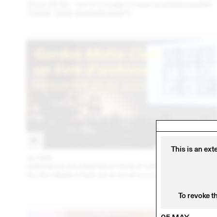
2024.09.06 - TATI X LOUISE LYNGH BJERREGAARD
(THINK TANK MAISON SHIFT)
This is an ext
01 FEB
202
GWENDOLYN OWENS ET PHILIP URSPRUNG
Gordon Matta-Clark: an archival sourcebook
To revoke t