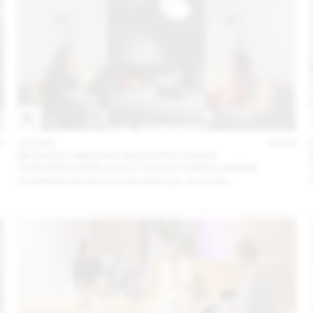
5
10 DEC
2024
NICKISCH WALDER ARCHITEKTEN EN
CONVERSATION AVEC OLIVIA FUNES LASTRA
Architectures minuscules entre jeu et survie