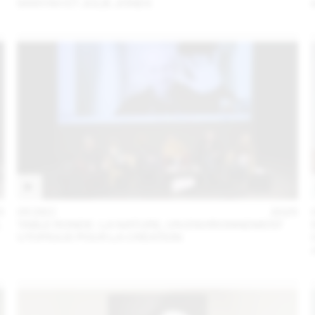
SANYAH ET JULIE JONES
5
05 DEC
2025
L
TABLE RONDE : LA NATURE, UN ENVIRONNEMENT
UTOPIQUE POUR LA CRÉATION