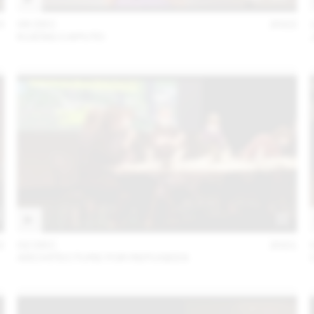
3
06 DEC
2022
KUENG CAPUTO
2
02 DEC
2021
ARCHITECTURE FOR REFUGEES