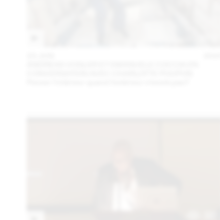
23 JUN
202
ANDREAS VOGLER ET EMANUELE COCCIA EN
CONVERSATION AVEC CHARLOTTE POUPON
Penser l’intérieur quand l’extérieur n’existe pas?