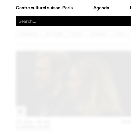
Centre culturel suisse. Paris
Agenda
Architecture
Arts visuels
Concert
Conférence
Danse
23 JUN – 26 JUL
202
FLORINE LEONI