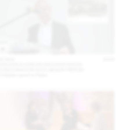
05 NOV
2024
STAUFER & HASLER ARCHITEKTEN EN
CONVERSATION AVEC BENOÎT PIÉRON
L’Hôpital rejoint le Palais