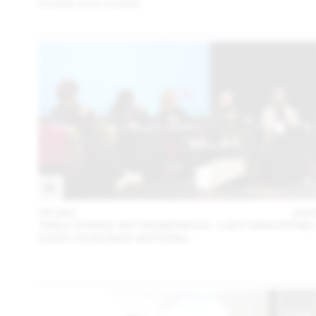
Évoluer pour évoluer
05 DEC
202
TABLE RONDE ART NUMÉRIQUE : L’ART IMMATÉRIE
DANS UN MONDE MATÉRIEL