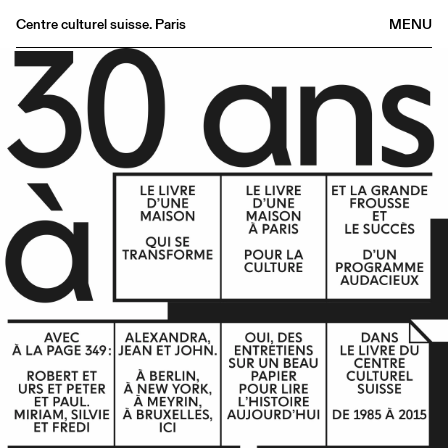
Centre culturel suisse. Paris
MENU
Agenda
Librairie
Buvette
Archives
Médiathèque
Éditions
Informations
FR
/
EN