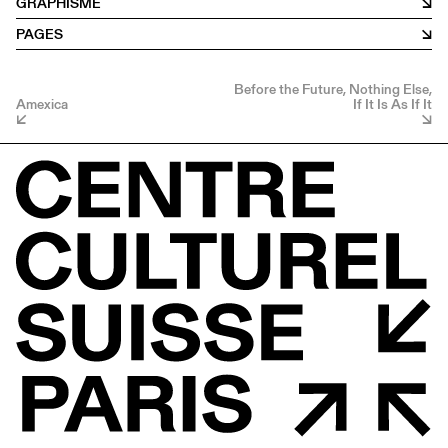
GRAPHISME
PAGES
Before the Future, Nothing Else,
Amexica
If It Is As If It