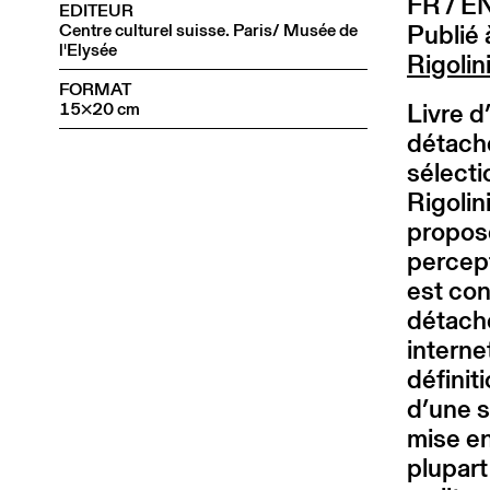
FR / E
EDITEUR
Publié 
Centre culturel suisse. Paris/ Musée de
l'Elysée
Rigolin
FORMAT
Livre d
15×20 cm
détach
sélecti
Rigolin
propose
percept
est co
détaché
interne
définit
d’une s
mise en
plupart