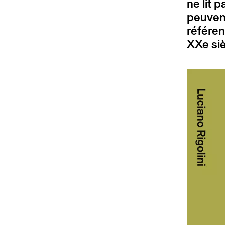
ne lit 
peuvent
référen
XXe siè