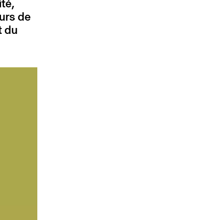
ité,
ours de
t du