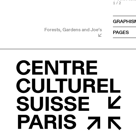
1
/ 2
GRAPHIS
Forests, Gardens and Joe’s
PAGES