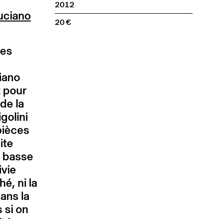
2012
uciano
20
ces
iano
t pour
de la
golini
pièces
ite
s basse
ivie
é, ni la
ans la
 si on