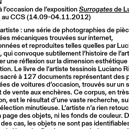
N
à l’occasion de l’exposition
Surrogates
de L
i
au CCS (14.09-04.11.2012)
’artiste : une série de photographies de piè
ées mécaniques trouvées sur internet,
onnées et reproduites telles quelles par Luc
i, qui convoque subtilement l’histoire de l’ar
r une réflexion sur la dimension esthétique 
ion. Le livre de l’artiste tessinois Luciano Ri
nsacré à 127 documents représentant des 
es de voitures d’occasion, trouvés sur un s
t de vente aux enchères. Ce corpus, en trè
ion, est le résultat d’une vaste recherche, su
élection minutieuse. L’artiste n’a rien retouch
 page des objets, ni les fonds de couleur. D
 des cas, les objets ne sont pas identifiables