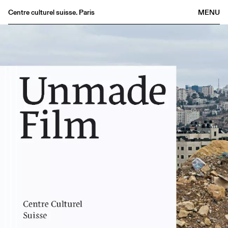
Centre culturel suisse. Paris
MENU
Agenda
Librairie
Buvette
Archives
Médiathèque
Éditions
Informations
FR
/
EN