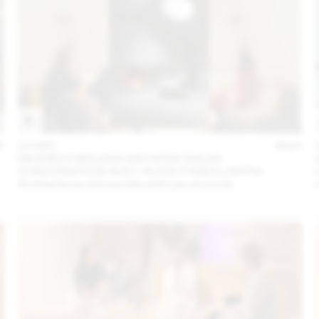
5
10 DEC
2024
NICKISCH WALDER ARCHITEKTEN EN
CONVERSATION AVEC OLIVIA FUNES LASTRA
Architectures minuscules entre jeu et survie