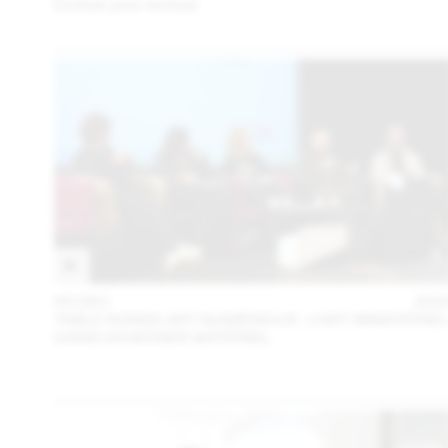
Évoluer pour évoluer
05 DEC
202
TABLE RONDE ART NUMÉRIQUE : L’ART IMMATÉRIE
DANS UN MONDE MATÉRIEL