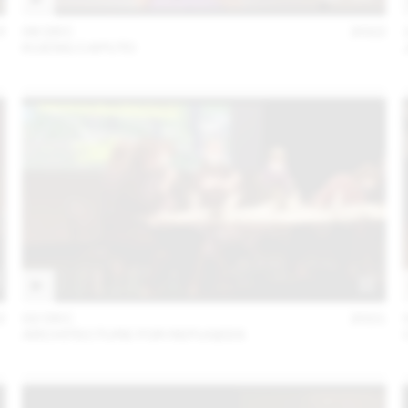
3
06 DEC
2022
KUENG CAPUTO
2
02 DEC
2021
ARCHITECTURE FOR REFUGEES