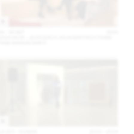
04 – 08 SEP
2024
2024.09.06 - JG STUDIO X JULIA BARTSCH (THINK
TANK MAISON SHIFT)
14 OCT – 03 MAR
2023 – 2024