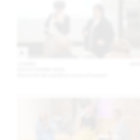
15 MAR
202
ARCHI VENISE 2025
Rencontre des pavillons suisse et français