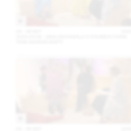
04 – 08 SEP
202
2024.09.06 - GINA GRÜNWALD X ZOUBIDA (THINK
TANK MAISON SHIFT)
04 – 08 SEP
202