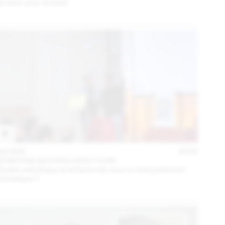
évoluer pour évoluer
06 MAY
2025
SYMPOSIUM D'ARCHITECTURE
Quelle esthétique architecturale avec le réchauffement
climatique ?