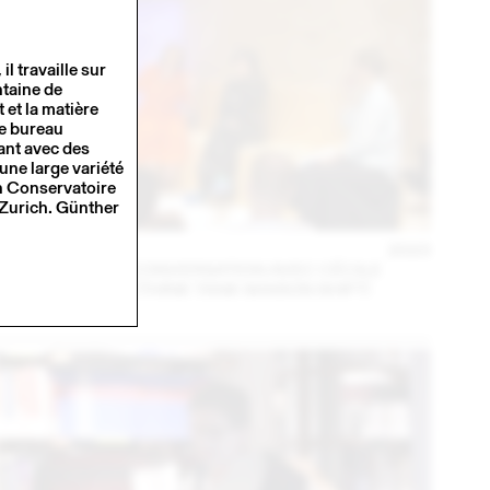
 travaille sur
ntaine de
 et la matière
le bureau
ant avec des
 une large variété
an Conservatoire
 Zurich. Günther
14 – 16 SEP
2023
MARA DANZ EN CONVERSATION AVEC CÉCILE
FEILCHENFELDT (THINK TANK MAISON SHIFT)