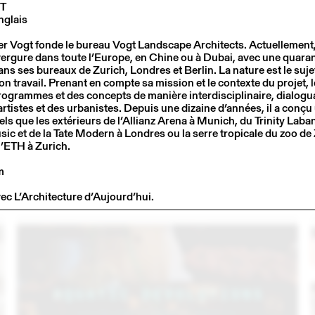
T
nglais
 Vogt fonde le bureau Vogt Landscape Architects. Actuellement, il
vergure dans toute l’Europe, en Chine ou à Dubai, avec une quara
ns ses bureaux de Zurich, Londres et Berlin. La nature est le sujet
n travail. Prenant en compte sa mission et le contexte du projet, 
ogrammes et des concepts de manière interdisciplinaire, dialogu
artistes et des urbanistes. Depuis une dizaine d’années, il a conçu
els que les extérieurs de l’Allianz Arena à Munich, du Trinity Lab
ic et de la Tate Modern à Londres ou la serre tropicale du zoo de
l’ETH à Zurich.
3
14 – 16 SEP
2023
m
C
LARMA STUDIO EN CONVERSATION AVEC
EMMANUELLE KHANH (THINK TANK MAISON SHIFT)
vec L’Architecture d’Aujourd’hui.