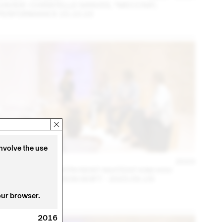
DAVIDE-CHRISTELLE SANVEE, *MECCNA*,
PERFORMANCE 23.10.23
involve the use
14 – 16 SEP
2023
NINA JAUN & DIMITRI REIST INVITENT KIM HOU
(THINK TANK MAISON SHIFT - 2023.09.15)
our browser.
2016