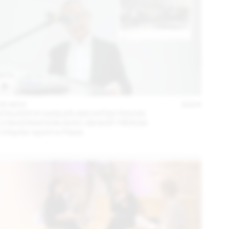
05 NOV
2024
STAUFER & HASLER ARCHITEKTEN EN
CONVERSATION AVEC BENOÎT PIÉRON
L’Hôpital rejoint le Palais