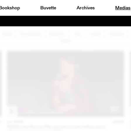
Bookshop
Buvette
Archives
Medias
Design
Documentaire
Graphisme
Jazz
Lecture
Littérature
Théâtre
6
07 APR
2026
RENCONTRE ENTRE AKOSUA VIKTORIA ADU-