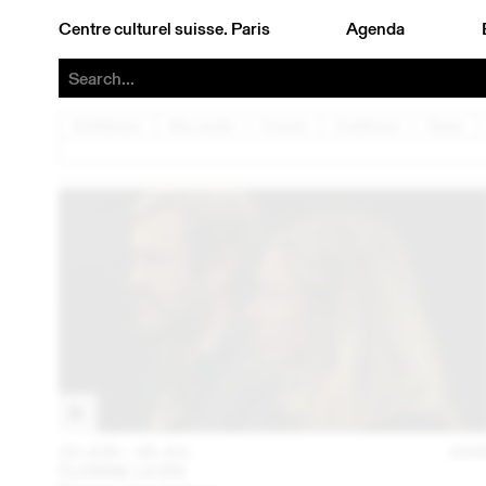
Centre culturel suisse. Paris
Agenda
Architecture
Arts visuels
Concert
Conférence
Danse
23 JUN – 26 JUL
202
FLORINE LEONI