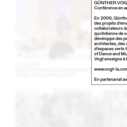
GÜNTHER VOG
Conférence en a
En 2000, Günther
des projets d’en
collaborateurs da
quotidienne de so
développe des pr
architectes, des 
d’espaces verts t
of Dance and Mus
Vogt enseigne à 
14 – 16 SEP
202
www.vogt-la.co
SHERYLIN BIRTH EN CONVERSATION AVEC EN VRA
(THINK TANK MAISON SHIFT)
En partenariat a