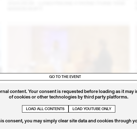
2024.09.06 - LUNDI PISCINE X PATINE (THINK TANK
MAISON SHIFT)
GO TO THE EVENT
ernal content. Your consent is requested before loading as it may 
of cookies or other technologies by third party platforms.
4
14 – 16 SEP
2023
IRIS DELRUBY RUPRECHT EN CONVERSATION AVEC
LOAD ALL CONTENTS
LOAD YOUTUBE ONLY
CALLA HAYNES (THINK TANK MAISON SHIFT -
2023.09.16)
his consent, you may simply clear site data and cookies through y