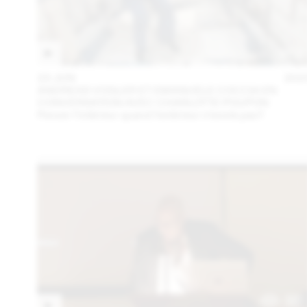
23 JUN
202
ANDREAS VOGLER ET EMANUELE COCCIA EN
CONVERSATION AVEC CHARLOTTE POUPON
Penser l’intérieur quand l’extérieur n’existe pas?