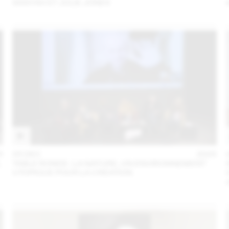
SANYAH ET JULIE JONES
5
05 DEC
2025
L
TABLE RONDE : LA NATURE, UN ENVIRONNEMENT
UTOPIQUE POUR LA CRÉATION