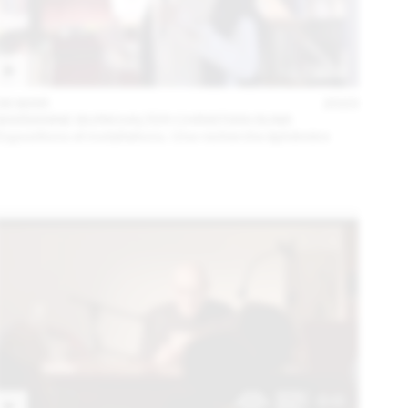
06 MAR
2023
MARIANNE BURKHALTER CHRISTIAN SUMI
Expositions et installations. Une recherche éphémère