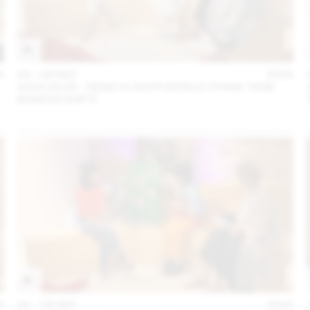
4
04 – 08 SEP
2024
2024.09.06 - REMO X AZUR WORLD (THINK TANK
MAISON SHIFT)
4
04 – 08 SEP
2024