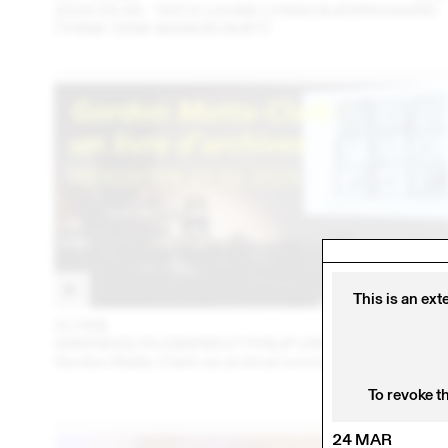
2024.09.06 - TATI X LOUISE LYNGH BJERREGAARD
(THINK TANK MAISON SHIFT)
This is an ext
01 FEB
202
GWENDOLYN OWENS ET PHILIP URSPRUNG
Gordon Matta-Clark: an archival sourcebook
To revoke t
24 MAR