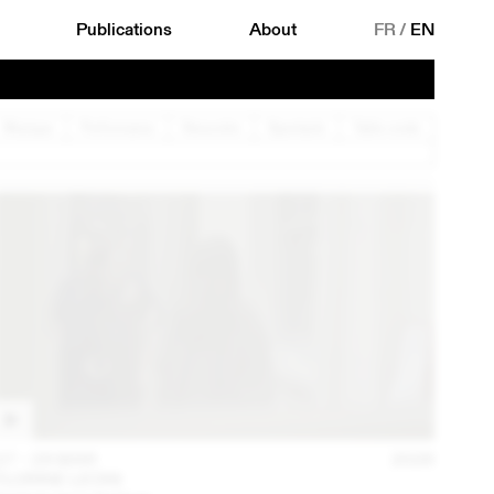
Publications
About
FR
/
EN
Musique
Performance
Rencontre
Spectacle
Table ronde
27 – 29 MAR
2026
FLORINE LEONI