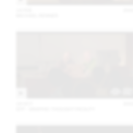
14 FEB
202
MICHAEL RENNER
18 OCT
202
GTF - GRAPHIC THOUGHT FACILITY