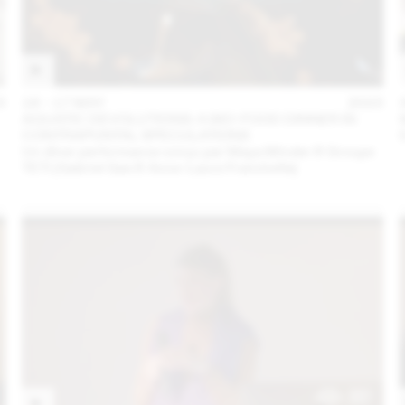
3
16 – 17 MAY
2023
AQUATIC DEVOLUTIONS: A BIO-FOOD DINNER IN
CONTRAPUNTAL SPECULATIONS
Un dîner performance conçu par Maya Minder & Groupe
TETI (Gabriel Gee & Anne-Laure Franchette)