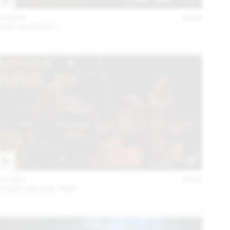
15 NOV
2022
JOST HOCHULI
01 DEC
2021
COLIN VALLON TRIO