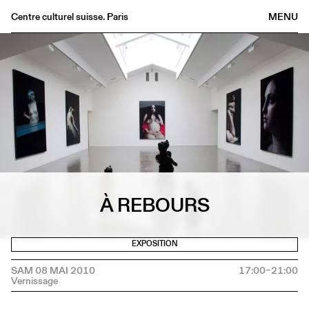
Centre culturel suisse. Paris
MENU
Agenda
Librairie
Buvette
Archives
Médiathèque
Éditions
Informations
À REBOURS
FR
/
EN
EXPOSITION
SAM 08 MAI 2010
17:00–21:00