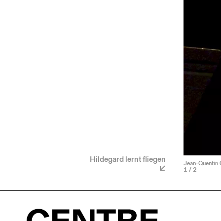
Hildegard lernt fliegen
Jean-Quentin C
1
/ 2