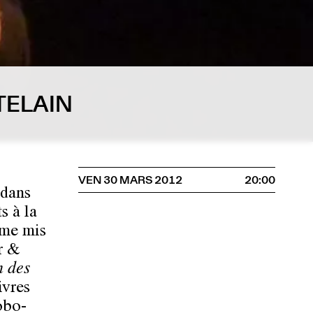
TELAIN
VEN 30 MARS 2012
20:00
 dans
s à la
ème mis
er &
n des
ivres
obo-