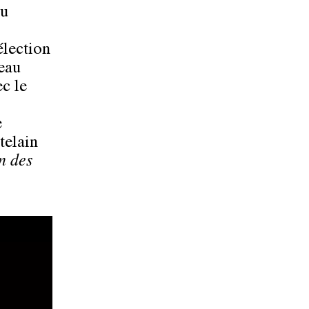
ou
élection
eau
ec le
e
telain
n des