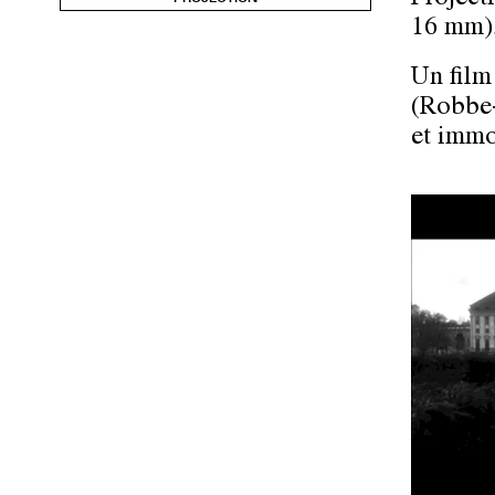
16 mm),
Un film
(Robbe-G
et immo