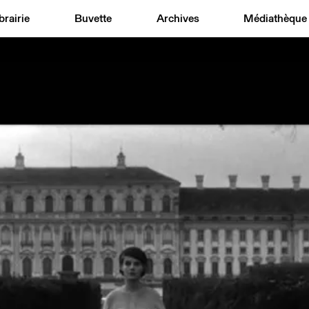
brairie
Buvette
Archives
Médiathèque