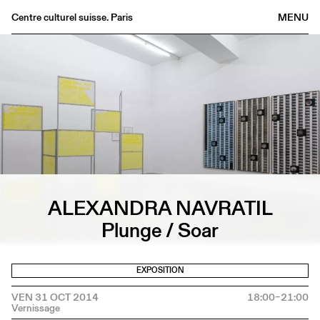
Centre culturel suisse. Paris
MENU
Agenda
Librairie
Buvette
Archives
Médiathèque
Éditions
Informations
ALEXANDRA NAVRATIL
FR
/
EN
Plunge / Soar
EXPOSITION
VEN 31 OCT 2014
18:00–21:00