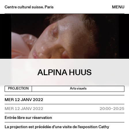
Centre culturel suisse. Paris
MENU
Agenda
Librairie
Buvette
Archives
Médiathèque
Éditions
ALPINA HUUS
Informations
FR
/
EN
PROJECTION
Arts visuels
MER 12 JANV 2022
MER 12 JANV 2022
20:00–20:25
Entrée libre sur réservation
La projection est précédée d’une visite de l’exposition Cathy