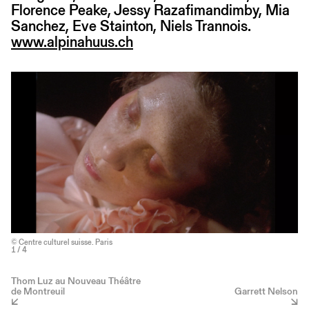
Florence Peake, Jessy Razafimandimby, Mia
Sanchez, Eve Stainton, Niels Trannois.
www.alpinahuus.ch
© Centre culturel suisse. Paris
1
/ 4
Thom Luz au Nouveau Théâtre
de Montreuil
Garrett Nelson