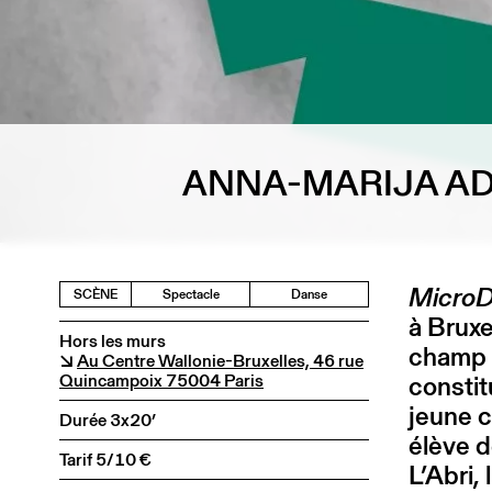
ANNA-MARIJA AD
Micro
SCÈNE
Spectacle
Danse
à Brux
Hors les murs
champ 
↘
Au Centre Wallonie-Bruxelles, 46 rue
Quincampoix 75004 Paris
constit
jeune 
Durée 3x20’
élève d
Tarif 5/10 €
L’Abri,