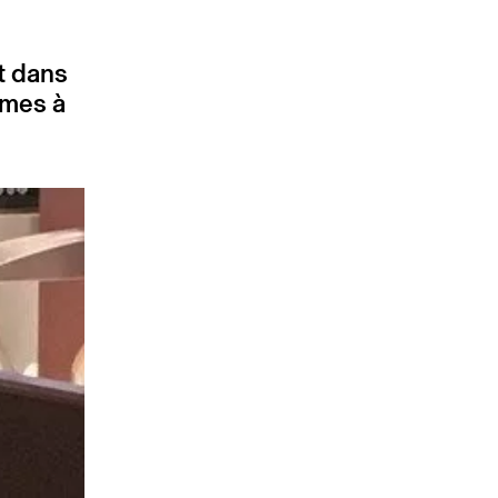
t dans
mmes à