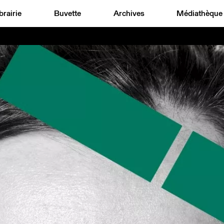
brairie
Buvette
Archives
Médiathèque