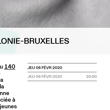
LONIE-BRUXELLES
du
140
JEU 06 FÉVR 2020
e
JEU 06 FÉVR 2020
20:00
ra
la
enne
ciée à
 jeunes