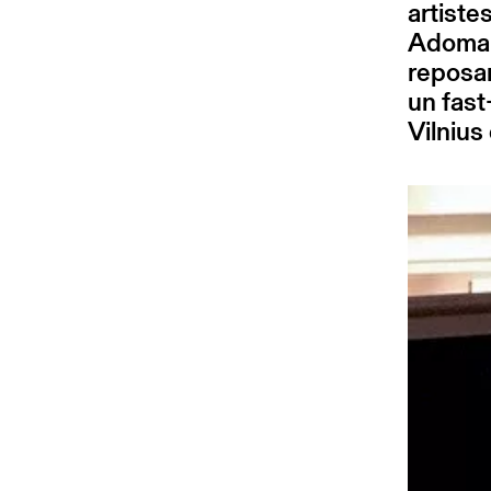
artiste
Adomait
reposan
un fast
Vilnius