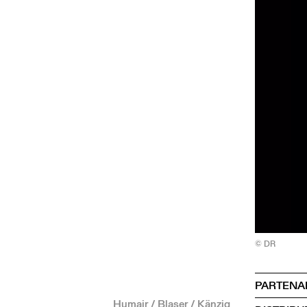
© DR
PARTENA
Humair / Blaser / Känzig