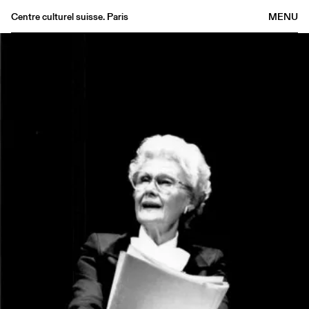
Centre culturel suisse. Paris
MENU
Agenda
Librairie
Buvette
Archives
Médiathèque
Éditions
Informations
FR
/
EN