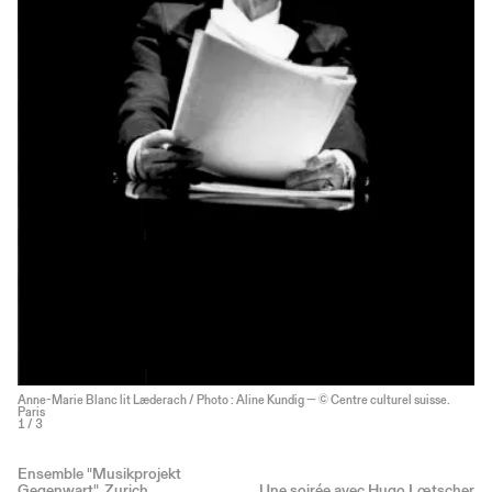
Anne-Marie Blanc lit Læderach / Photo : Aline Kundig — © Centre culturel suisse.
Paris
1
/ 3
Ensemble "Musikprojekt
Gegenwart", Zurich
Une soirée avec Hugo Lœtscher