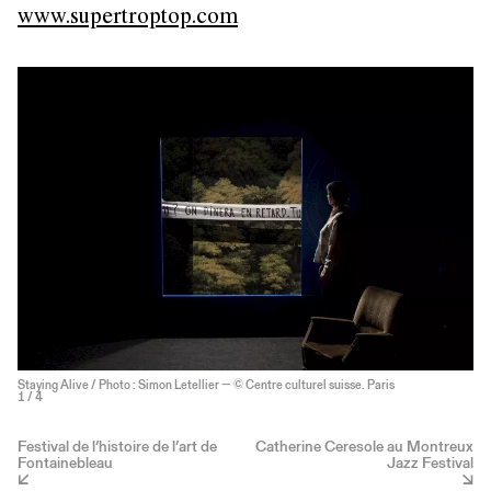
www.supertroptop.com
Staying Alive / Photo : Simon Letellier — © Centre culturel suisse. Paris
1
/ 4
Festival de l’histoire de l’art de
Catherine Ceresole au Montreux
Fontainebleau
Jazz Festival