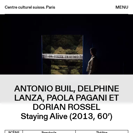
Centre culturel suisse. Paris
MENU
Agenda
Librairie
Buvette
Archives
Médiathèque
Éditions
Informations
ANTONIO BUIL, DELPHINE
FR
/
EN
LANZA, PAOLA PAGANI ET
DORIAN ROSSEL
Staying Alive (2013, 60’)
SCÈNE
Spectacle
Théâtre