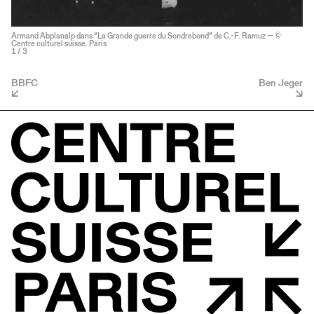
Armand Abplanalp dans “La Grande guerre du Sondrebond” de C.-F. Ramuz — ©
Centre culturel suisse. Paris
1
/ 3
BBFC
Ben Jeger