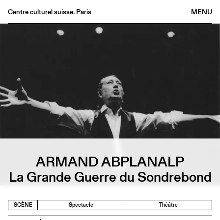
Centre culturel suisse. Paris
MENU
Agenda
Librairie
Buvette
Archives
Médiathèque
Éditions
Informations
FR
/
EN
ARMAND ABPLANALP
La Grande Guerre du Sondrebond
SCÈNE
Spectacle
Théâtre