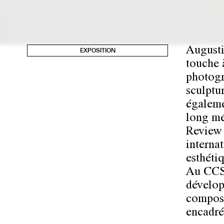
Augusti
EXPOSITION
touche 
photogra
sculptur
égaleme
long mé
Review 
interna
esthéti
Au CCS,
dévelop
composé
encadrés