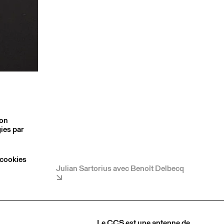
son
ies par
 cookies
Julian Sartorius avec Benoît Delbecq
Le CCS est une antenne de