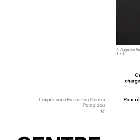
© Augustin Re
1
/ 4
Ce
charge
L'expérience Furkart au Centre
Pour ré
Pompidou