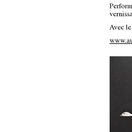
Perfor
verniss
Avec le
www.au