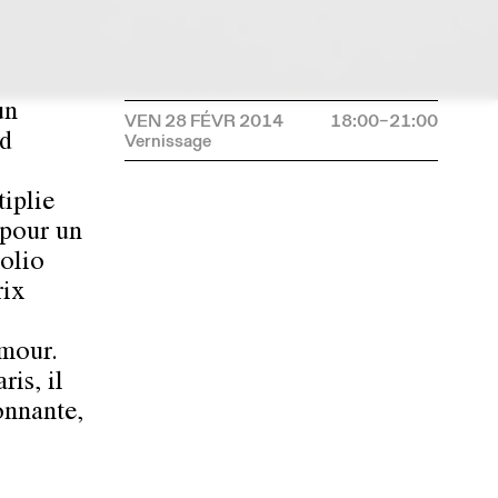
un
VEN 28 FÉVR 2014
18:00–21:00
rd
tiplie
 pour un
Folio
rix
umour.
is, il
onnante,