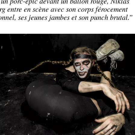
n porc-épic devant un ballon rouge, Niklas
g entre en scène avec son corps férocement
onnel, ses jeunes jambes et son punch brutal.”