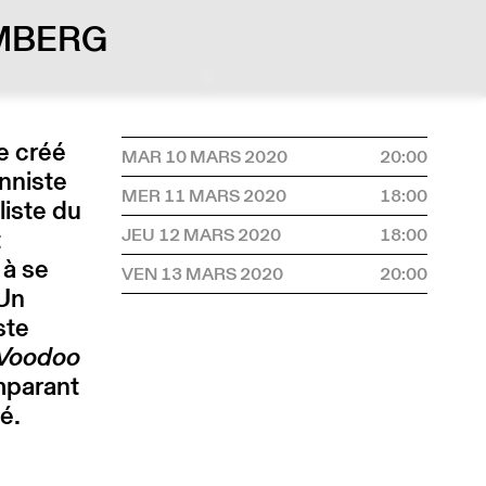
OMBERG
e créé
MAR 10 MARS 2020
20:00
nniste
MER 11 MARS 2020
18:00
liste du
t
JEU 12 MARS 2020
18:00
 à se
VEN 13 MARS 2020
20:00
 Un
ste
Voodoo
mparant
é.