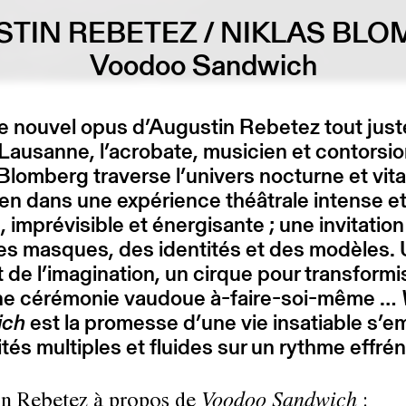
TIN REBETEZ / NIKLAS BL
Voodoo Sandwich
 nouvel opus d’Augustin Rebetez tout just
Lausanne, l’acrobate, musicien et contorsio
Blomberg traverse l’univers nocturne et vita
ien dans une expérience théâtrale intense e
, imprévisible et énergisante ; une invitation
es masques, des identités et des modèles.
 de l’imagination, un cirque pour transformi
une cérémonie vaudoue à-faire-soi-même …
ich
est la promesse d’une vie insatiable s’e
ités multiples et fluides sur un rythme effrén
n Rebetez à propos de
Voodoo Sandwich
: