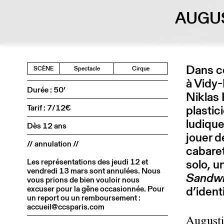
AUGUS
Dans ce
SCÈNE
Spectacle
Cirque
à Vidy-
Durée : 50’
Niklas 
Tarif : 7/12€
plastic
ludique
Dès 12 ans
jouer d
// annulation //
cabaret
Les représentations des jeudi 12 et
solo, 
vendredi 13 mars sont annulées. Nous
Sandw
vous prions de bien vouloir nous
excuser pour la gêne occasionnée. Pour
d’ident
un report ou un remboursement :
accueil@ccsparis.com
Augusti