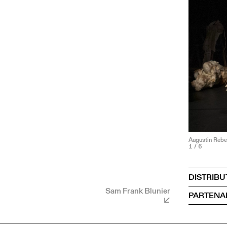
Augustin Rebe
1
/ 6
DISTRIBU
Sam Frank Blunier
PARTENA