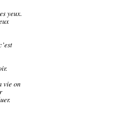
les yeux.
peux
c’est
ir.
a vie on
r
uer.
.