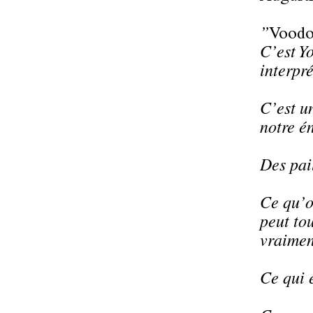
”
Voodo
C’est Y
interpr
C’est un
notre é
Des pai
Ce qu’o
peut tou
vraimen
Ce qui e