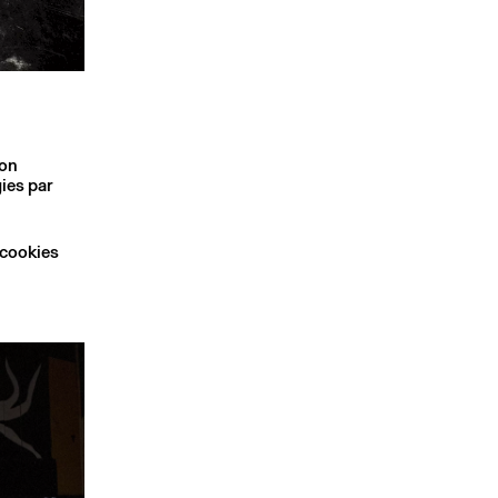
son
ies par
 cookies