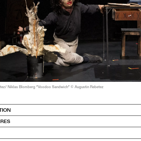
tez/ Niklas Blomberg “Voodoo Sandwich” © Augustin Rebetez
TION
IRES