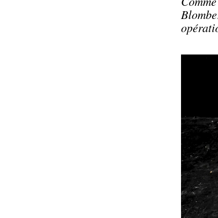
Comme u
Blomber
opérati