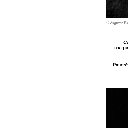
© Augustin R
Ce
charge
Pour ré