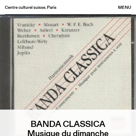
Centre culturel suisse. Paris
MENU
Agenda
Librairie
Buvette
Archives
Médiathèque
Éditions
Informations
FR
/
EN
BANDA CLASSICA
Musique du dimanche