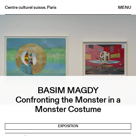
Centre culturel suisse. Paris
MENU
Agenda
Librairie
Buvette
Archives
Médiathèque
Éditions
Informations
BASIM MAGDY
FR
/
EN
Confronting the Monster in a
Monster Costume
EXPOSITION