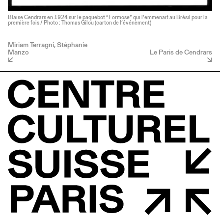
Blaise Cendrars en 1924 sur le paquebot “Formose” qui l’emmenait au Brésil pour la
première fois / Photo : Thomas Gilou (carton de l’événement)
Miriam Terragni, Stéphanie
Manzo
Le Paris de Cendrars