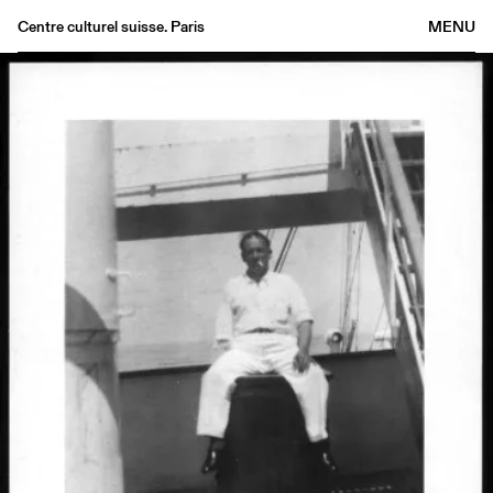
Centre culturel suisse. Paris
MENU
Agenda
Librairie
Buvette
Archives
Médiathèque
Éditions
Informations
FR
/
EN