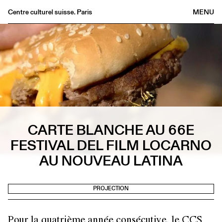
Centre culturel suisse. Paris
MENU
Agenda
Librairie
Buvette
Archives
Médiathèque
Éditions
CARTE BLANCHE AU 66E
Informations
FESTIVAL DEL FILM LOCARNO
FR
/
EN
AU NOUVEAU LATINA
PROJECTION
Pour la quatrième année consécutive, le CCS