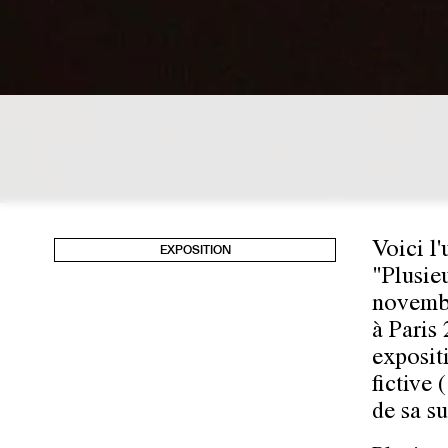
Voici l
EXPOSITION
"Plusie
novembr
à Paris
exposit
fictive 
de sa s