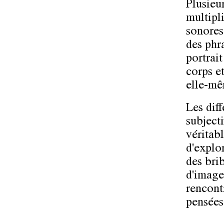
Plusieu
multipl
sonores
des phra
portrai
corps et
elle-mê
Les dif
subject
véritab
d'explor
des brib
d'image
rencont
pensées