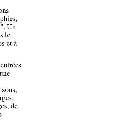
ions
phies,
e". Un
s le
s et à
 entrées
 une
 sons,
ages,
es, de
e