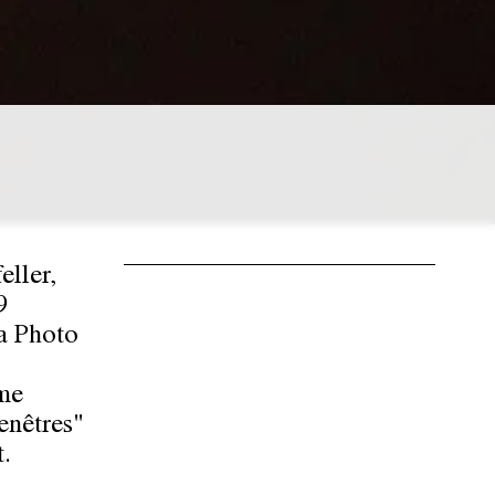
eller,
9
a Photo
mme
fenêtres"
t.