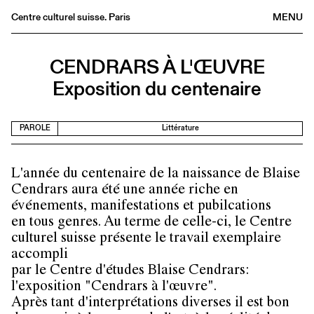
Centre culturel suisse. Paris
MENU
Agenda
CENDRARS À L'ŒUVRE
Librairie
Exposition du centenaire
Buvette
Archives
PAROLE
Littérature
Médiathèque
Éditions
L'année du centenaire de la naissance de Blaise
Informations
Cendrars aura été une année riche en
FR
/
EN
événements, manifestations et pubilcations
en tous genres. Au terme de celle-ci, le Centre
culturel suisse présente le travail exemplaire
accompli
par le Centre d'études Blaise Cendrars:
l'exposition "Cendrars à l'œuvre".
Après tant d'interprétations diverses il est bon