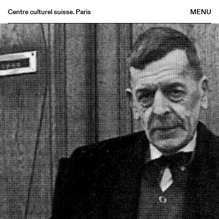
Centre culturel suisse. Paris
MENU
Agenda
Librairie
Buvette
Archives
Médiathèque
Éditions
Informations
FR
/
EN