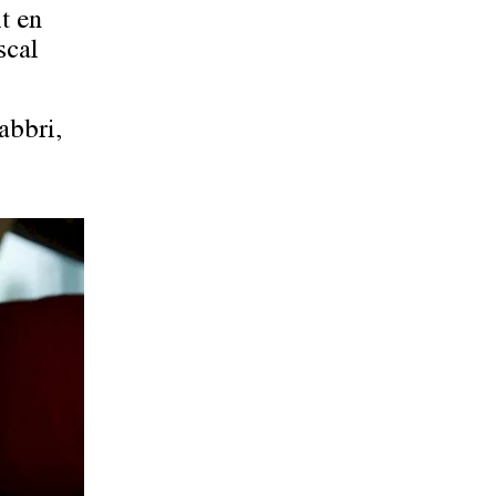
t en
scal
abbri,