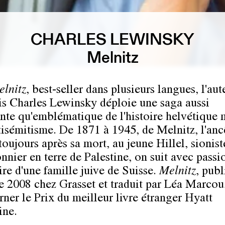
CHARLES LEWINSKY
Melnitz
lnitz
, best-seller dans plusieurs langues, l'aut
is Charles Lewinsky déploie une saga aussi
te qu'emblématique de l'histoire helvétique
ntisémitisme. De 1871 à 1945, de Melnitz, l'anc
toujours après sa mort, au jeune Hillel, sionist
nnier en terre de Palestine, on suit avec passi
ire d'une famille juive de Suisse.
Melnitz
, publ
 2008 chez Grasset et traduit par Léa Marcou,
rner le Prix du meilleur livre étranger Hyatt
ine.