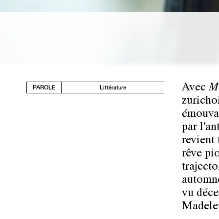
Avec
Me
PAROLE
Littérature
zuricho
émouvan
par l'a
revient 
rêve pio
trajecto
automne
vu déce
Madele