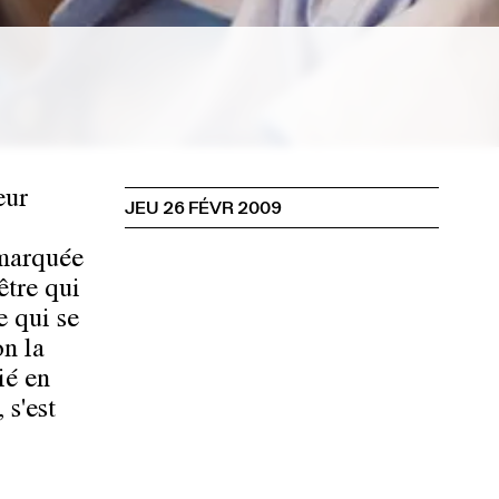
eur
JEU 26 FÉVR 2009
 marquée
être qui
e qui se
on la
ié en
 s'est