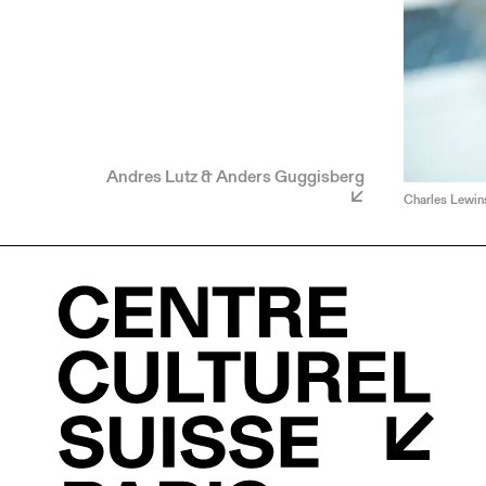
Andres Lutz & Anders Guggisberg
Charles Lewins