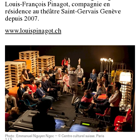
Louis-François Pinagot, compagnie en
résidence au théâtre Saint-Gervais Genève
depuis 2007.
www.louispinagot.ch
Photo : Emmanuel Nguyen Ngoc — © Centre culturel suisse. Paris
1
/ 5