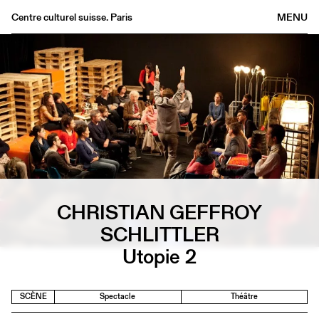
Centre culturel suisse. Paris
MENU
Agenda
Librairie
Buvette
Archives
Médiathèque
Éditions
Informations
CHRISTIAN GEFFROY
FR
/
EN
SCHLITTLER
Utopie 2
SCÈNE
Spectacle
Théâtre