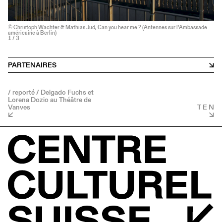
© Christoph Wachter & Mathias Jud, Can you hear me ? (Antennes sur l’Ambassade
américaine à Berlin)
1
/ 3
PARTENAIRES
/ reporté / Delgado Fuchs et
Lorena Dozio au Théâtre de
Vanves
T E N