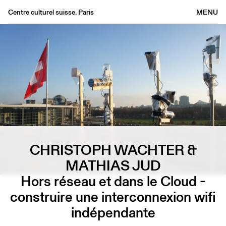
Centre culturel suisse. Paris
MENU
Agenda
Librairie
Buvette
Archives
Médiathèque
Éditions
Informations
CHRISTOPH WACHTER &
FR
/
EN
MATHIAS JUD
Hors réseau et dans le Cloud -
construire une interconnexion wifi
indépendante