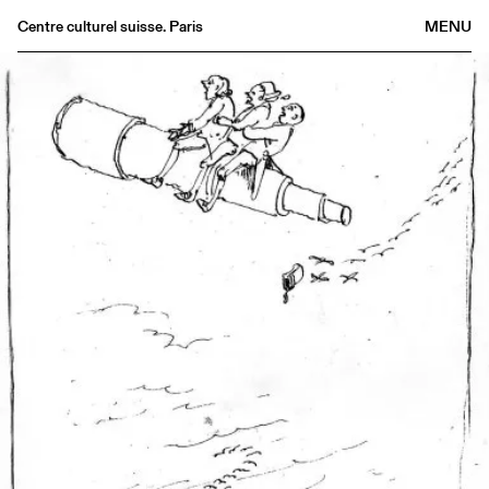
Centre culturel suisse. Paris
MENU
Agenda
Librairie
Buvette
Archives
Médiathèque
Éditions
Informations
FR
/
EN