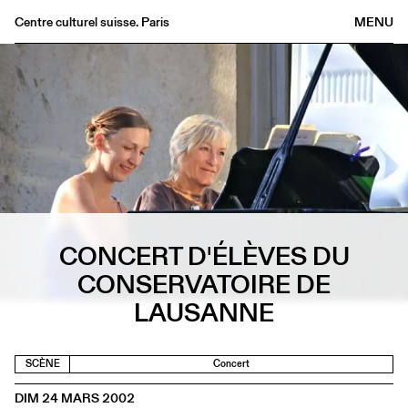
Centre culturel suisse. Paris
MENU
Agenda
Librairie
Buvette
Archives
Médiathèque
Éditions
Informations
CONCERT D'ÉLÈVES DU
FR
/
EN
CONSERVATOIRE DE
LAUSANNE
SCÈNE
Concert
DIM 24 MARS 2002