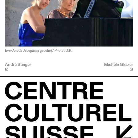
Eve-Anouk Jebejian (à gauche) / Photo : D.R.
André Steiger
Michèle Gleizer