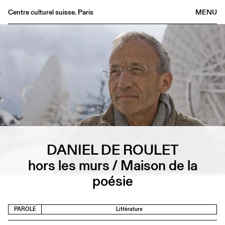
Centre culturel suisse. Paris
MENU
Agenda
Librairie
Buvette
Archives
Médiathèque
Éditions
Informations
DANIEL DE ROULET
FR
/
EN
hors les murs / Maison de la
poésie
PAROLE
Littérature