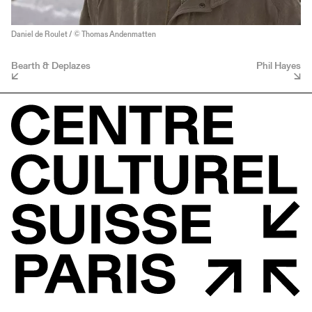
Daniel de Roulet / © Thomas Andenmatten
Bearth & Deplazes
Phil Hayes