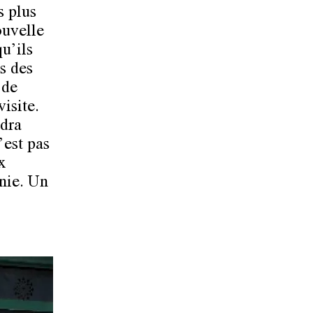
s plus
ouvelle
qu’ils
s des
 de
isite.
udra
’est pas
x
nie. Un