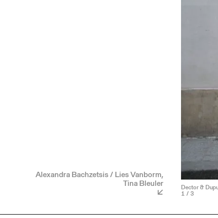
Alexandra Bachzetsis / Lies Vanborm,
Tina Bleuler
Dector & Dupuy
1
/ 3