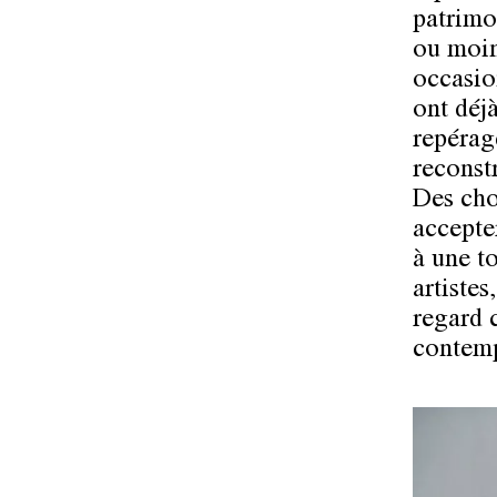
patrimoi
ou moin
occasion
ont déj
repérage
reconst
Des cho
accepter
à une t
artiste
regard 
contemp