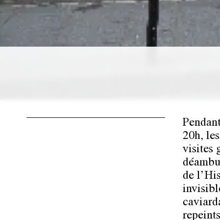
Pendant 
20h, les
visites
déambul
de l’Hi
invisibl
caviard
repeint