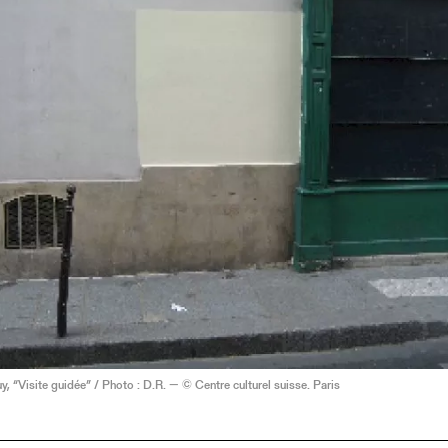
, “Visite guidée” / Photo : D.R. — © Centre culturel suisse. Paris