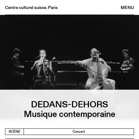
Centre culturel suisse. Paris
MENU
Agenda
Librairie
Buvette
Archives
Médiathèque
Éditions
Informations
FR
/
EN
DEDANS-DEHORS
Musique contemporaine
SCÈNE
Concert