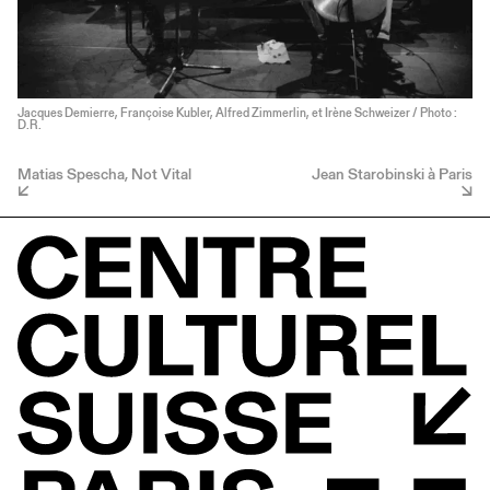
Jacques Demierre, Françoise Kubler, Alfred Zimmerlin, et Irène Schweizer / Photo :
D.R.
Matias Spescha, Not Vital
Jean Starobinski à Paris