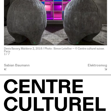
Denis Savary, Maldoror 2, 2016 / Photo : Simon Letellier — © Centre culturel suisse.
Paris
1
/ 7
Sabian Baumann
Elektrosmog