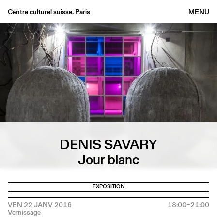
Centre culturel suisse. Paris
MENU
Agenda
Librairie
Buvette
Archives
Médiathèque
Éditions
Informations
DENIS SAVARY
FR
/
EN
Jour blanc
EXPOSITION
VEN 22 JANV 2016
18:00–21:00