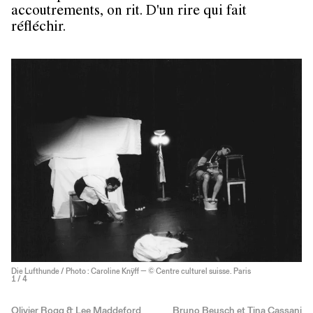
accoutrements, on rit. D'un rire qui fait
réfléchir.
Die Lufthunde / Photo : Caroline Knÿff — © Centre culturel suisse. Paris
1
/ 4
Olivier Rogg & Lee Maddeford
Bruno Beusch et Tina Cassani