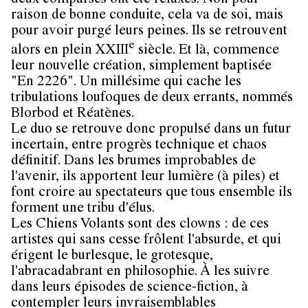
deux comparses ont été relaxés. Non pour
raison de bonne conduite, cela va de soi, mais
pour avoir purgé leurs peines. Ils se retrouvent
e
alors en plein XXIII
siècle. Et là, commence
leur nouvelle création, simplement baptisée
"En 2226". Un millésime qui cache les
tribulations loufoques de deux errants, nommés
Blorbod et Réatènes.
Le duo se retrouve donc propulsé dans un futur
incertain, entre progrès technique et chaos
définitif. Dans les brumes improbables de
l'avenir, ils apportent leur lumière (à piles) et
font croire au spectateurs que tous ensemble ils
forment une tribu d'élus.
Les Chiens Volants sont des clowns : de ces
artistes qui sans cesse frôlent l'absurde, et qui
érigent le burlesque, le grotesque,
l'abracadabrant en philosophie. À les suivre
dans leurs épisodes de science-fiction, à
contempler leurs invraisemblables