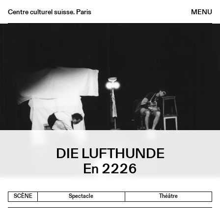
Centre culturel suisse. Paris
MENU
Agenda
Librairie
Buvette
Archives
Médiathèque
Éditions
Informations
FR
/
EN
DIE LUFTHUNDE
En 2226
SCÈNE
Spectacle
Théâtre