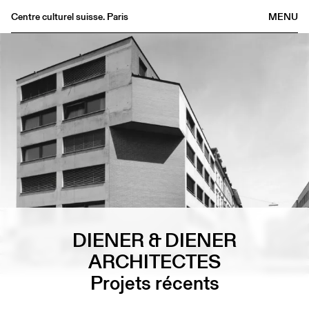
Centre culturel suisse. Paris
MENU
Agenda
Librairie
Buvette
Archives
Médiathèque
Éditions
Informations
FR
/
EN
DIENER & DIENER
ARCHITECTES
Projets récents