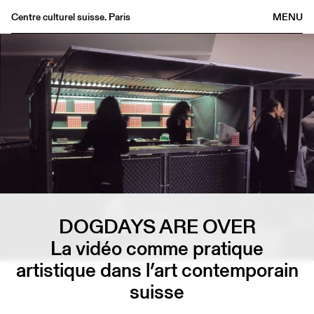
Centre culturel suisse. Paris
MENU
Agenda
Librairie
Buvette
Archives
Médiathèque
Éditions
Informations
FR
/
EN
DOGDAYS ARE OVER
La vidéo comme pratique
artistique dans l’art contemporain
suisse