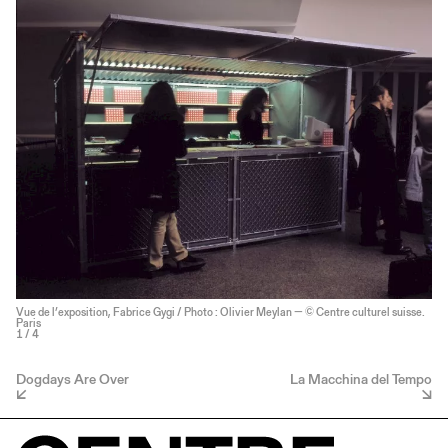
Vue de l’exposition, Fabrice Gygi / Photo : Olivier Meylan — © Centre culturel suisse.
Paris
1
/ 4
Dogdays Are Over
La Macchina del Tempo