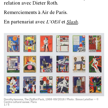
relation avec Dieter Roth.
Remerciements à Air de Paris.
En partenariat avec
L’OEil
et
Slash
.
Dorothy Iannone, The (Ta)Rot Pack, 1968-69/2016 / Photo : Simon Letellier — ©
Centre culturel suisse. Paris
1
/ 5