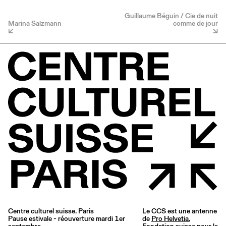
Guillaume Béguin / Cie de nuit
Marina Salzmann
comme de jour
Centre culturel suisse. Paris
Le CCS est une antenne
Pause estivale - réouverture mardi 1er
de
Pro Helvetia
,