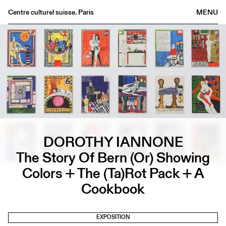
Centre culturel suisse. Paris
MENU
Agenda
Librairie
Buvette
Archives
Médiathèque
Éditions
Informations
DOROTHY IANNONE
FR
/
EN
The Story Of Bern (Or) Showing
Colors + The (Ta)Rot Pack + A
Cookbook
EXPOSITION