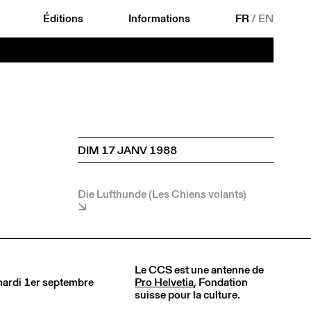
Éditions
Informations
FR
/
EN
DIM 17 JANV 1988
Die Lufthunde (Les Chiens volants)
Le CCS est une antenne de
 mardi 1er septembre
Pro Helvetia
, Fondation
suisse pour la culture.