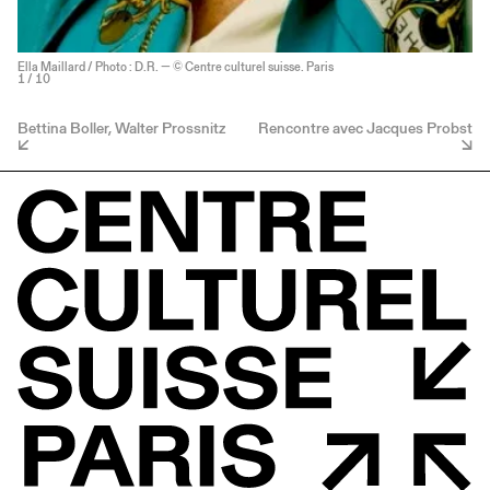
Ella Maillard / Photo : D.R. — © Centre culturel suisse. Paris
1
/ 10
Bettina Boller, Walter Prossnitz
Rencontre avec Jacques Probst