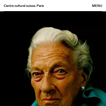
Centre culturel suisse. Paris
MENU
Agenda
Librairie
Buvette
Archives
Médiathèque
Éditions
Informations
FR
/
EN