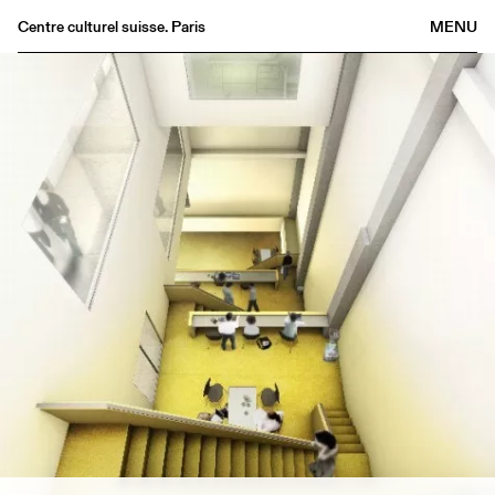
Centre culturel suisse. Paris
MENU
Agenda
Librairie
Buvette
Archives
Médiathèque
Éditions
Informations
FR
/
EN