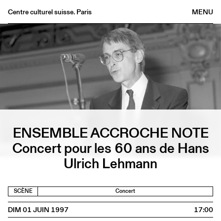
Centre culturel suisse. Paris
MENU
Agenda
Librairie
Buvette
Archives
Médiathèque
Éditions
Informations
ENSEMBLE ACCROCHE NOTE
FR
/
EN
Concert pour les 60 ans de Hans
Ulrich Lehmann
SCÈNE
Concert
DIM 01 JUIN 1997
17:00