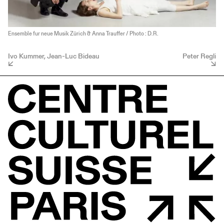
Ensemble fur neue Musik Zürich & Anna Trauffer / Photo : D.R.
Ivo Kummer, Jean-Luc Bideau
Peter Regli