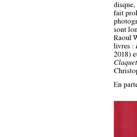
disque,
fait pro
photogr
sont lo
Raoul Wa
livres :
2018) e
Claquet
Christo
En part