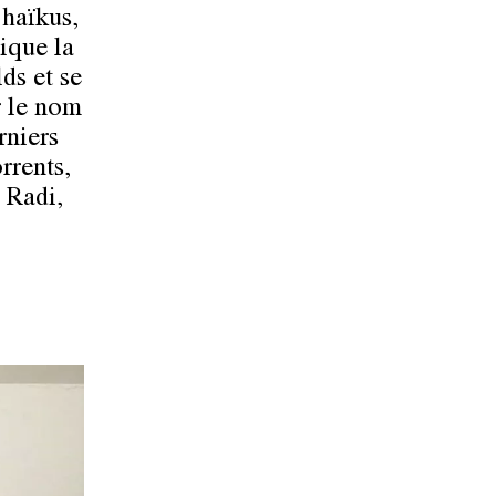
 haïkus,
tique la
ds et se
r le nom
rniers
rents,
 Radi,