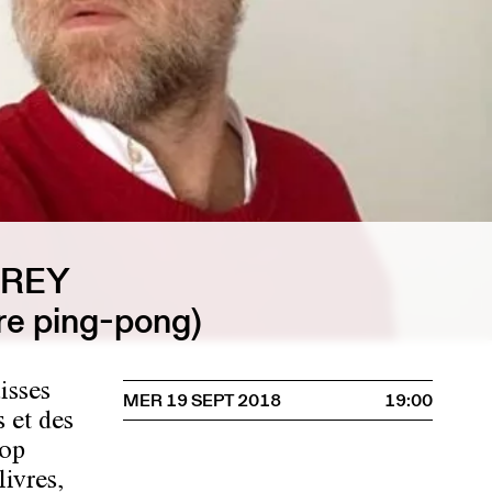
 REY
ure ping-pong)
isses
MER 19 SEPT 2018
19:00
s et des
pop
livres,