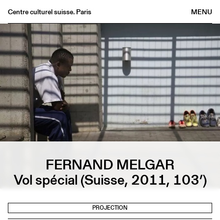
Centre culturel suisse. Paris
MENU
Agenda
Librairie
Buvette
Archives
Médiathèque
Éditions
Informations
FR
/
EN
FERNAND MELGAR
Vol spécial (Suisse, 2011, 103’)
PROJECTION