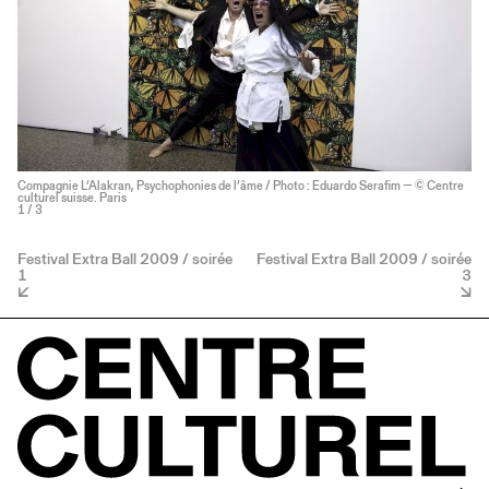
Compagnie L’Alakran, Psychophonies de l’âme / Photo : Eduardo Serafim — © Centre
culturel suisse. Paris
1
/ 3
Festival Extra Ball 2009 / soirée
Festival Extra Ball 2009 / soirée
1
3