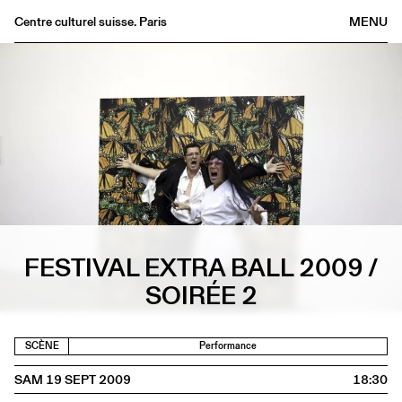
Centre culturel suisse. Paris
MENU
Agenda
Librairie
Buvette
Archives
Médiathèque
Éditions
Informations
FESTIVAL EXTRA BALL 2009 /
FR
/
EN
SOIRÉE 2
SCÈNE
Performance
SAM 19 SEPT 2009
18:30