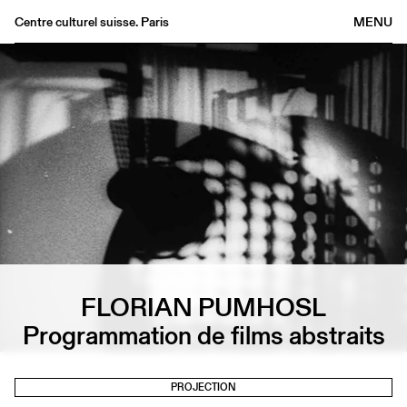
Centre culturel suisse. Paris
MENU
Agenda
Librairie
Buvette
Archives
Médiathèque
Éditions
Informations
FR
/
EN
FLORIAN PUMHOSL
Programmation de films abstraits
PROJECTION