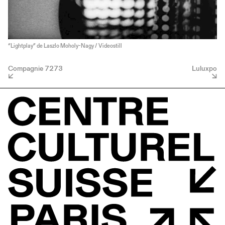
“Lightplay” de Laszlo Moholy-Nagy / Videostill
Compagnie 7273
Luluxpo