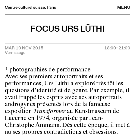
Centre culturel suisse. Paris
MENU
Agenda
FOCUS URS LÜTHI
Librairie
Buvette
MAR 10 NOV 2015
18:00–21:00
Archives
Médiathèque
Éditions
* photographies de performance
Informations
Avec ses premiers autoportraits et ses
performances, Urs Lüthi a exploré très tôt les
FR
/
EN
questions d’identité et de genre. Par exemple, il
avait frappé les esprits avec ses autoportraits
androgynes présentés lors de la fameuse
exposition
Transformer
au Kunstmuseum de
Lucerne en 1974, organisée par Jean-
Christophe Ammann. Dès cette époque, il met à
nu ses propres contradictions et obsessions.